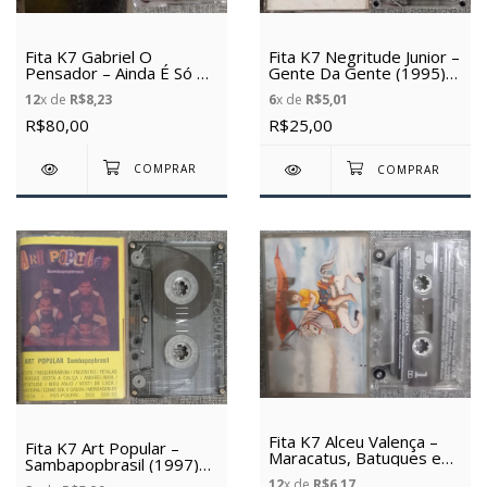
Fita K7 Gabriel O
Fita K7 Negritude Junior –
Pensador – Ainda É Só O
Gente Da Gente (1995)
Começo (1995) (Usada)
(Usada)
12
x de
R$8,23
6
x de
R$5,01
R$80,00
R$25,00
Fita K7 Alceu Valença –
Fita K7 Art Popular –
Maracatus, Batuques e
Sambapopbrasil (1997)
Ladeiras (1994) (Usada)
(Usada)
12
x de
R$6,17