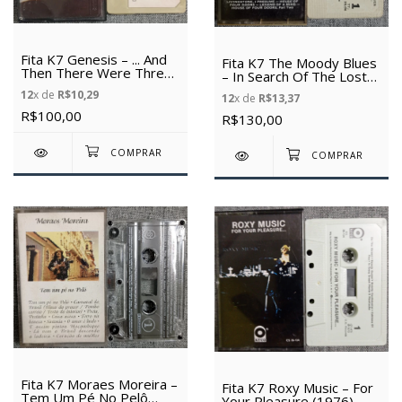
Fita K7 Genesis – ... And
Fita K7 The Moody Blues
Then There Were Three...
– In Search Of The Lost
(1978) (Usada)
Chord (1968) (usada)
12
x de
R$10,29
12
x de
R$13,37
(Importada)
R$100,00
R$130,00
Fita K7 Moraes Moreira –
Fita K7 Roxy Music – For
Tem Um Pé No Pelô
Your Pleasure (1976)