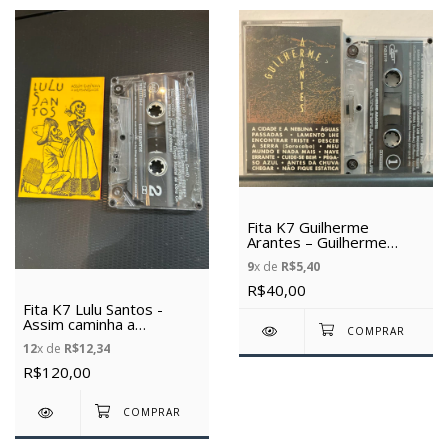
Fita K7 Guilherme
Arantes – Guilherme
Arantes (2001) (Usada)
9
x de
R$5,40
R$40,00
Fita K7 Lulu Santos -
Assim caminha a
humanidade (Usada)
12
x de
R$12,34
R$120,00