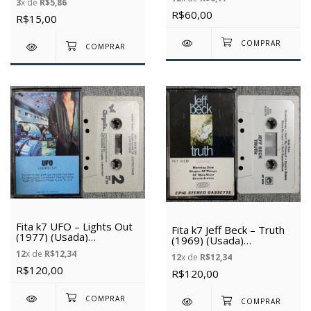
3
x de
R$5,86
R$60,00
R$15,00
Fita k7 UFO – Lights Out
Fita k7 Jeff Beck – Truth
(1977) (Usada)
(1969) (Usada)
(Importada)
(Importada)
12
x de
R$12,34
12
x de
R$12,34
R$120,00
R$120,00