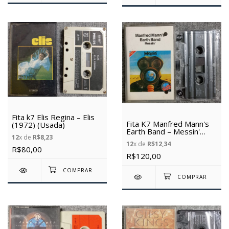
Fita k7 Elis Regina – Elis
Fita K7 Manfred Mann's
(1972) (Usada)
Earth Band – Messin'
12
x de
R$8,23
(1977) (Usada)
12
x de
R$12,34
(Importada)
R$80,00
R$120,00