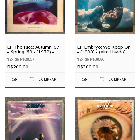
LP The Nice: Autumn '67
LP Embryo: We Keep On
– Spring '68 - (1972) -
- (1980) - (Vinil Usado)
(importado) - (Vinil
12
x de
R$20,57
12
x de
R$30,86
Usado)
R$200,00
R$300,00