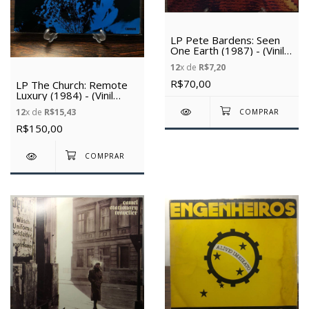
LP Pete Bardens: Seen
One Earth (1987) - (Vinil
Usado)
12
x de
R$7,20
R$70,00
LP The Church: Remote
Luxury (1984) - (Vinil
usado)
12
x de
R$15,43
R$150,00