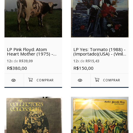
LP Pink Floyd: Atom
LP Yes: Tormato (1988) -
Heart Mother (1975) -
(Importado)(USA) - (Vinil
(Importado) (USA) - (Vinil
usado)
12
x de
R$39,09
12
x de
R$15,43
usado)
R$380,00
R$150,00