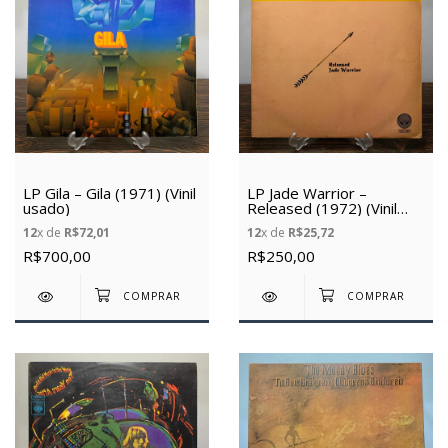
LP Gila – Gila (1971) (Vinil
LP Jade Warrior –
usado)
Released (1972) (Vinil
usado)
12
x de
R$72,01
12
x de
R$25,72
R$700,00
R$250,00