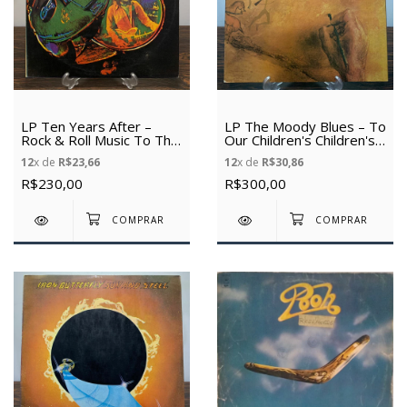
LP Ten Years After –
LP The Moody Blues – To
Rock & Roll Music To The
Our Children's Children's
World (1973) (Vinil usado)
Children (1969) (Vinil
12
x de
R$23,66
12
x de
R$30,86
usado)
R$230,00
R$300,00