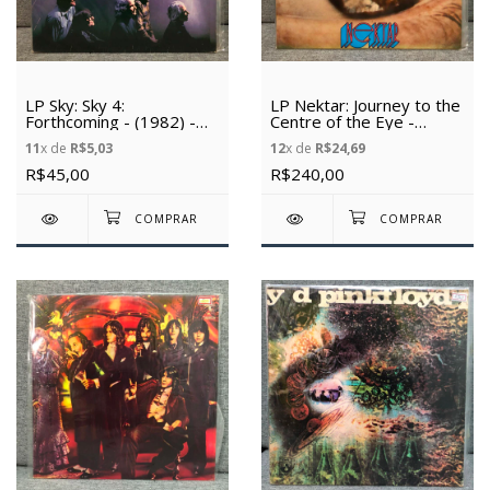
LP Sky: Sky 4:
LP Nektar: Journey to the
Forthcoming - (1982) -
Centre of the Eye -
(Vinil Usado)
(1974) - (Vinil Usado)
11
x de
R$5,03
12
x de
R$24,69
R$45,00
R$240,00