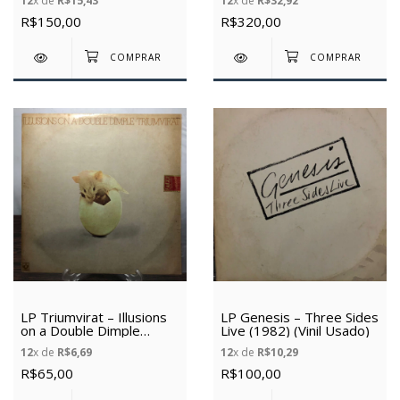
12
x de
R$15,43
12
x de
R$32,92
R$150,00
R$320,00
LP Triumvirat – Illusions
LP Genesis – Three Sides
on a Double Dimple
Live (1982) (Vinil Usado)
(1974) (Vinil Usado)
12
x de
R$6,69
12
x de
R$10,29
R$65,00
R$100,00