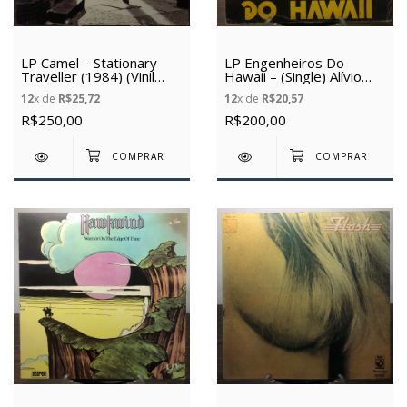
LP Camel – Stationary
LP Engenheiros Do
Traveller (1984) (Vinil
Hawaii – (Single) Alívio
usado)
Imediato (1989) (Vinil
12
x de
R$25,72
12
x de
R$20,57
usado)
R$250,00
R$200,00