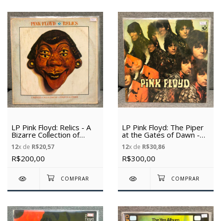
LP Pink Floyd: Relics - A
LP Pink Floyd: The Piper
Bizarre Collection of
at the Gates of Dawn -
Antiques e Curios (1974)
(1967) - (Vinil Usado)
12
x de
R$20,57
12
x de
R$30,86
- (Vinil usado)
R$200,00
R$300,00