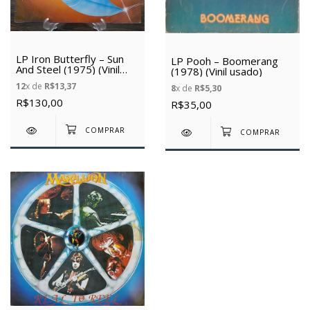
LP Iron Butterfly – Sun
LP Pooh – Boomerang
And Steel (1975) (Vinil
(1978) (Vinil usado)
Usado)
12
x de
R$13,37
8
x de
R$5,30
R$130,00
R$35,00