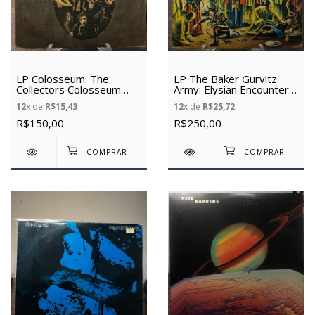
LP Colosseum: The
LP The Baker Gurvitz
Collectors Colosseum
Army: Elysian Encounter
(1971) - (Vinil Usado)
(1975) - (Vinil Usado)
12
x de
R$15,43
12
x de
R$25,72
R$150,00
R$250,00