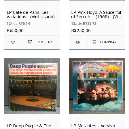
LP Café de Paris: Les
LP Pink Floyd: A Saucerful
Variations - (Vinil Usado)
of Secrets - (1968) - (Vinil
Usado)
12
x de
R$5,14
12
x de
R$25,72
R$50,00
R$250,00
LP Deep Purple & The
LP Mutantes - Ao Vivo