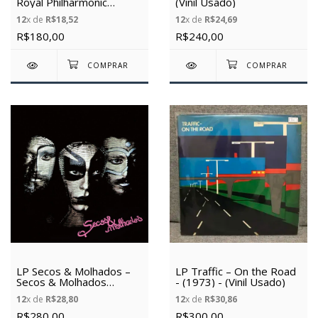
Royal Philharmonic
(Vinil Usado)
Orchestra: Concerto for
12
x de
R$18,52
12
x de
R$24,69
Group and Orchestra -
(1969) - (Vinil Usado)
R$180,00
R$240,00
LP Secos & Molhados –
LP Traffic – On the Road
Secos & Molhados
- (1973) - (Vinil Usado)
(1974/2010) -
12
x de
R$28,80
12
x de
R$30,86
(Novo/Lacrado)
R$280,00
R$300,00