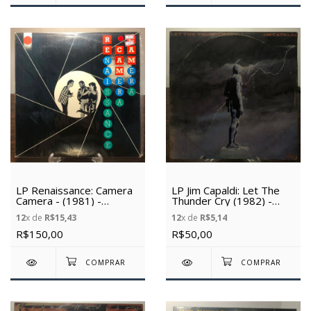
LP Renaissance: Camera
LP Jim Capaldi: Let The
Camera - (1981) -
Thunder Cry (1982) -
(Importado) - (Vinil
(Vinil Usado)
12
x de
R$15,43
12
x de
R$5,14
Usado)
R$150,00
R$50,00