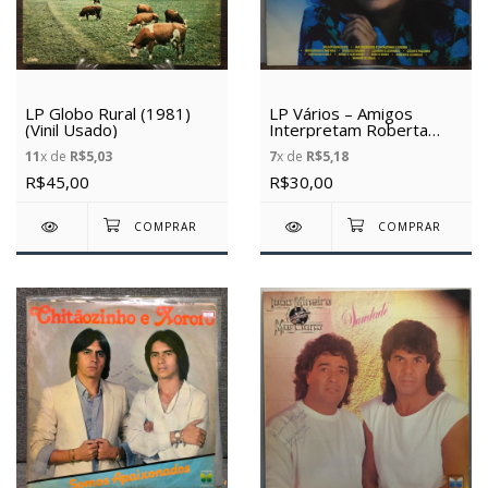
LP Globo Rural (1981)
LP Vários – Amigos
(Vinil Usado)
Interpretam Roberta
Miranda (1989) (Vinil
11
x de
R$5,03
7
x de
R$5,18
usado)
R$45,00
R$30,00