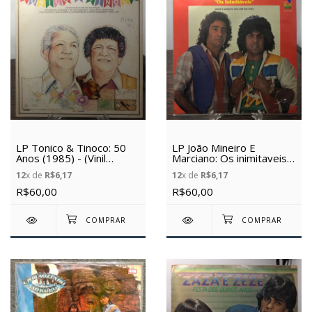
LP Tonico & Tinoco: 50
LP João Mineiro E
Anos (1985) - (Vinil
Marciano: Os inimitaveis.
usado)
Amor e Amizade (Dia sim
12
x de
R$6,17
12
x de
R$6,17
e dia não) - (1974) - (Vinil
Usado)
R$60,00
R$60,00