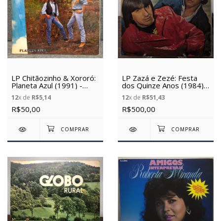
LP Chitãozinho & Xororó:
LP Zazá e Zezé: Festa
Planeta Azul (1991) -
dos Quinze Anos (1984) -
(Vinil Usado)
(Vinil Usado)
12
x de
R$5,14
12
x de
R$51,43
R$50,00
R$500,00