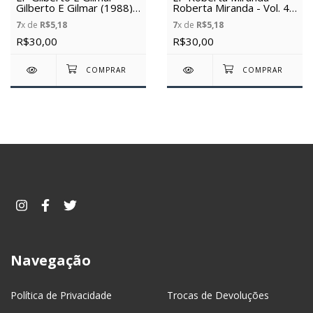
Gilberto E Gilmar (1988)
Roberta Miranda - Vol. 4
(Vinil usado)
(1990) (Vinil usado)
7
x de
R$5,18
7
x de
R$5,18
R$30,00
R$30,00
Navegação
Política de Privacidade
Trocas de Devoluções