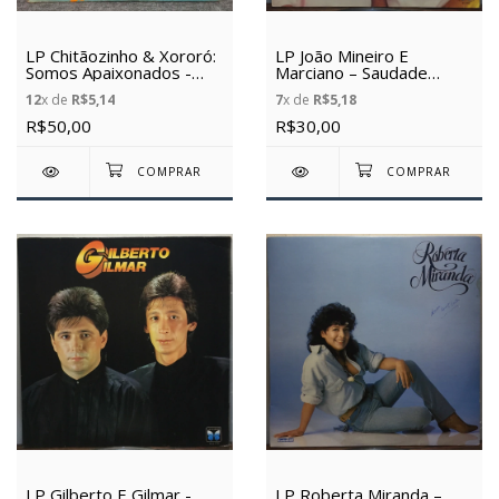
LP Chitãozinho & Xororó:
LP João Mineiro E
Somos Apaixonados -
Marciano – Saudade
(1986) - (Vinil Usado)
(1990) (Vinil usado)
12
x de
R$5,14
7
x de
R$5,18
R$50,00
R$30,00
LP Gilberto E Gilmar -
LP Roberta Miranda –