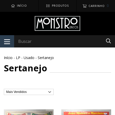
0
INÍCIO
PRODUTOS
CARRINHO
Início
-
LP
-
Usado
-
Sertanejo
Sertanejo