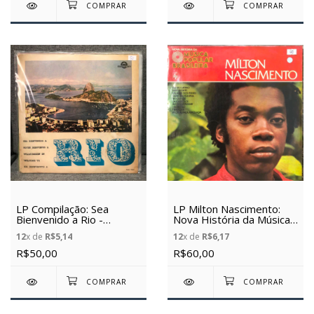
LP Compilação: Sea
LP Milton Nascimento:
Bienvenido a Rio -
Nova História da Música
Itamaraty - (Vinil Usado)
Popular Brasileira - Milton
12
x de
R$5,14
12
x de
R$6,17
Nascimento - (Vinil
Usado)
R$50,00
R$60,00