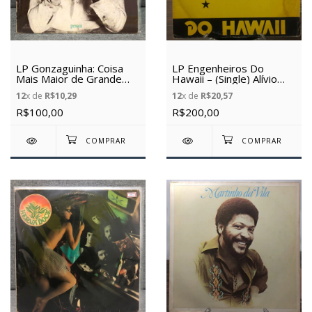
LP Gonzaguinha: Coisa
LP Engenheiros Do
Mais Maior de Grande
Hawaii – (Single) Alívio
(Pessoa) - (1981) - (Vinil
Imediato (1989) (Vinil
12
x de
R$10,29
12
x de
R$20,57
Usado)
usado)
R$100,00
R$200,00