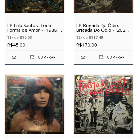
LP Lulu Santos: Toda
LP Brigada Do Ódio:
Forma de Amor - (1988) -
Brigada Do Ódio - (2021)
(Vinil Usado)
- (Vinil Usado)
11
x de
R$5,03
12
x de
R$17,49
R$45,00
R$170,00