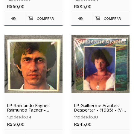
R$60,00
R$85,00
LP Raimundo Fagner:
LP Guilherme Arantes:
Raimundo Fagner -
Despertar - (1985) - (Vinil
(1980) - (Vinil Usado)
Usado)
12
x de
R$5,14
11
x de
R$5,03
R$50,00
R$45,00