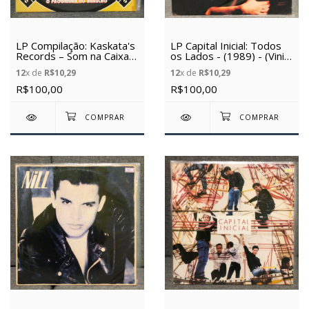
LP Compilação: Kaskata's
LP Capital Inicial: Todos
Records – Som na Caixa
os Lados - (1989) - (Vinil
Vol. I: O Programa do
Usado)
12
x de
R$10,29
12
x de
R$10,29
Barulho - (Vinil Usado)
R$100,00
R$100,00