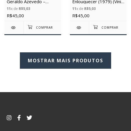
Geraldo Azevedo –
Enlouquecer (1979) (Vinil
Eterno Presente (1988)
Usado)
11
x de
R$5,03
11
x de
R$5,03
(Vinil Usado)
R$45,00
R$45,00
MOSTRAR MAIS PRODUTOS