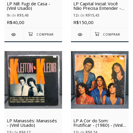
LP Nill: Fugi de Casa -
LP Capital Inicial: Você
(Vinil Usado)
Não Precisa Entender -
(1986) - (Vinil Usado)
9
x de
R$5,40
12
x de
R$15,43
R$40,00
R$150,00
LP Manassés: Manassés
LP A Cor do Som:
- (Vinil Usado)
Frutificar - (1980) - (Vinil
Usado)
12
x de
R$6,17
12
x de
R$8,74