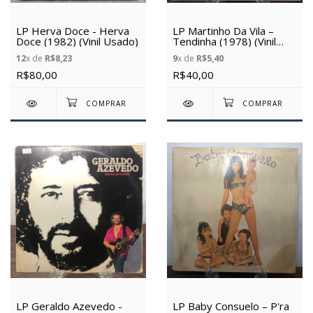
LP Herva Doce - Herva
LP Martinho Da Vila –
Doce (1982) (Vinil Usado)
Tendinha (1978) (Vinil
Usado)
12
x de
R$8,23
9
x de
R$5,40
R$80,00
R$40,00
LP Geraldo Azevedo -
LP Baby Consuelo – P'ra