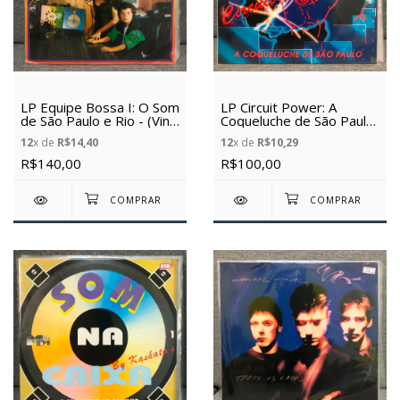
LP Equipe Bossa I: O Som
LP Circuit Power: A
de São Paulo e Rio - (Vinil
Coqueluche de São Paulo
Usado)
- (Vinil Usado)
12
x de
R$14,40
12
x de
R$10,29
R$140,00
R$100,00