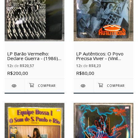
LP Barão Vermelho:
LP Autênticos: O Povo
Declare Guerra - (1986) -
Precisa Viver - (Vinil
(Vinil Usado)
Usado)
12
x de
R$20,57
12
x de
R$8,23
R$200,00
R$80,00