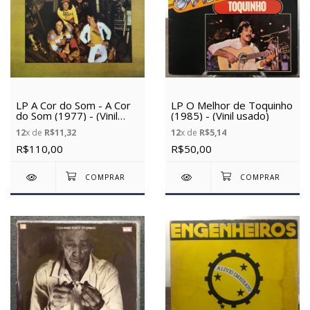
LP A Cor do Som - A Cor
LP O Melhor de Toquinho
do Som (1977) - (Vinil
(1985) - (Vinil usado)
Usado)
12
x de
R$11,32
12
x de
R$5,14
R$110,00
R$50,00