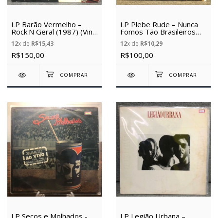
LP Barão Vermelho –
LP Plebe Rude – Nunca
Rock'N Geral (1987) (Vinil
Fomos Tão Brasileiros
Usado)
(1987) (Vinil Usado)
12
x de
R$15,43
12
x de
R$10,29
R$150,00
R$100,00
LP Secos e Molhados -
LP Legião Urbana –