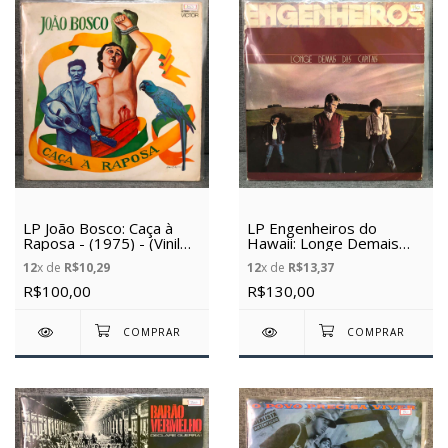
LP João Bosco: Caça à
LP Engenheiros do
Raposa - (1975) - (Vinil
Hawaii: Longe Demais
Usado)
das Capitais - (1986) -
12
x de
R$10,29
12
x de
R$13,37
(Vinil Usado)
R$100,00
R$130,00