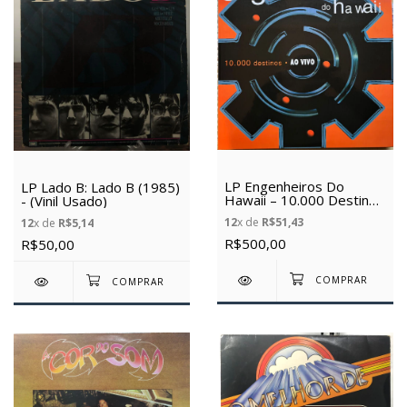
LP Engenheiros Do
LP Lado B: Lado B (1985)
Hawaii – 10.000 Destinos
- (Vinil Usado)
Ao Vivo (2000) -
12
x de
R$51,43
12
x de
R$5,14
(Novo/Lacrado)
R$500,00
R$50,00