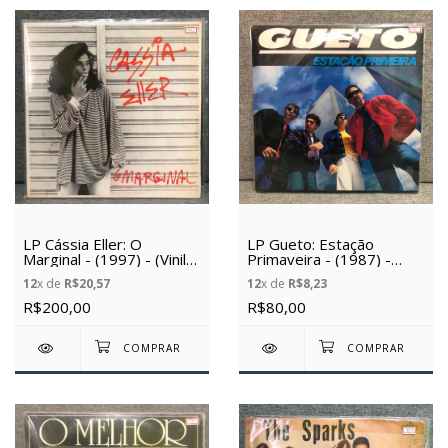
LP Cássia Eller: O
LP Gueto: Estação
Marginal - (1997) - (Vinil
Primaveira - (1987) -
Usado)
(Vinil Usado)
12
x de
R$20,57
12
x de
R$8,23
R$200,00
R$80,00