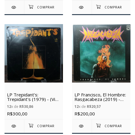
LP Trepidant's:
LP Francisco, El Hombre:
Trepidant's (1979) - (Vinil
Rasgacabeza (2019) -
Usado)
(Vinil Usado)
12
x de
R$30,86
12
x de
R$20,57
R$300,00
R$200,00