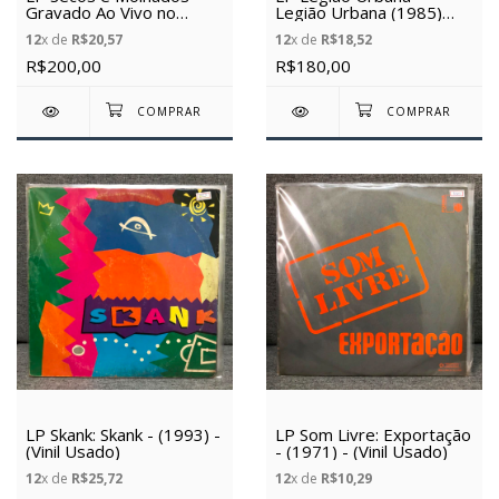
Gravado Ao Vivo no
Legião Urbana (1985)
Maracanãzinho (1974)
(Vinil usado)
12
x de
R$20,57
12
x de
R$18,52
(Vinil usado)
R$200,00
R$180,00
LP Skank: Skank - (1993) -
LP Som Livre: Exportação
(Vinil Usado)
- (1971) - (Vinil Usado)
12
x de
R$25,72
12
x de
R$10,29