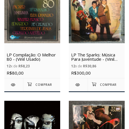
LP Compilação: O Melhor
LP The Sparks: Música
80 - (Vinil Usado)
Para Juventude - (Vinil
Usado)
12
x de
R$8,23
12
x de
R$30,86
R$80,00
R$300,00