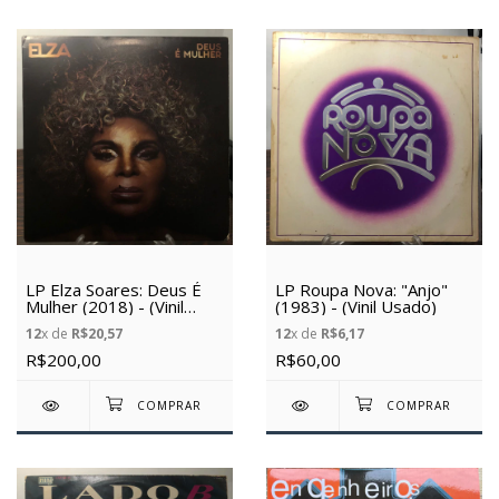
LP Elza Soares: Deus É
LP Roupa Nova: "Anjo"
Mulher (2018) - (Vinil
(1983) - (Vinil Usado)
Usado)
12
x de
R$20,57
12
x de
R$6,17
R$200,00
R$60,00