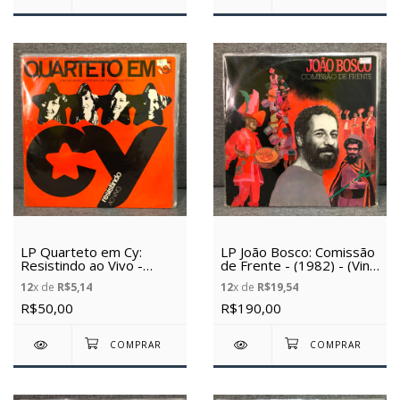
LP Quarteto em Cy:
LP João Bosco: Comissão
Resistindo ao Vivo -
de Frente - (1982) - (Vinil
(1988) - (Vinil Usado)
Usado)
12
x de
R$5,14
12
x de
R$19,54
R$50,00
R$190,00