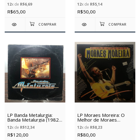
- (Vinil Usado)
(Vinil Usado)
12
x de
R$6,69
12
x de
R$5,14
R$65,00
R$50,00
LP Banda Metalurgia:
LP Moraes Moreira: O
Banda Metalurgia (1982)
Melhor de Moraes
- (Vinil Usado)
Moreira - (1986) - (Vinil
12
x de
R$12,34
12
x de
R$8,23
Usado)
R$120,00
R$80,00