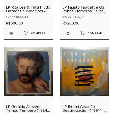
LP Rita Lee & Tutti Frutti:
LP Fausto Fawcett e Os
Entradas e Bandeiras -
Robôs Efêmeros: Fausto
(1976)(2022) - (Vinil
Fawcett e Os Robôs
12
x de
R$51,43
12
x de
R$26,75
Usado)
Efêmeros - (1987) - (Vinil
Usado)
R$500,00
R$260,00
LP Geraldo Azevedo:
LP Biquini Cavadão:
Tempo Tempero (1984)
Descivilização - (1991) -