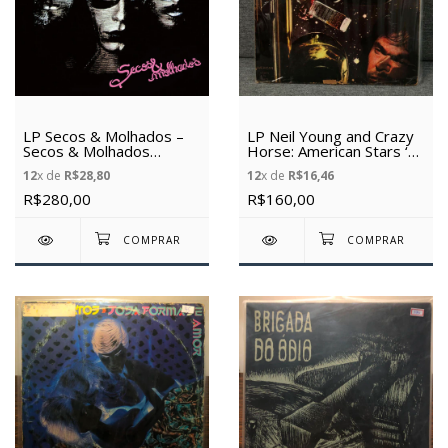
LP Secos & Molhados –
LP Neil Young and Crazy
Secos & Molhados
Horse: American Stars ‘N
(1974/2010) -
Bars - (1977) - (Vinil
12
x de
R$28,80
12
x de
R$16,46
(Novo/Lacrado)
Usado)
R$280,00
R$160,00