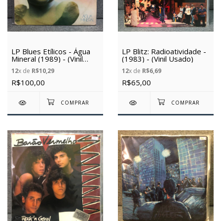
LP Blues Etílicos - Água
LP Blitz: Radioatividade -
Mineral (1989) - (Vinil
(1983) - (Vinil Usado)
usado)
12
x de
R$10,29
12
x de
R$6,69
R$100,00
R$65,00