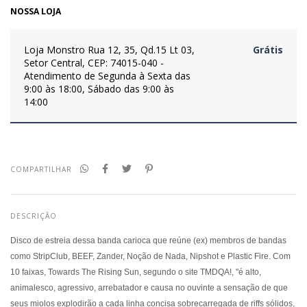
NOSSA LOJA
Loja Monstro
Rua 12, 35, Qd.15 Lt 03,
Grátis
Setor Central, CEP: 74015-040 -
Atendimento de Segunda à Sexta das
9:00 às 18:00, Sábado das 9:00 às
14:00
COMPARTILHAR
DESCRIÇÃO
Disco de estreia dessa banda carioca que reúne (ex) membros de bandas
como StripClub, BEEF, Zander, Noção de Nada, Nipshot e Plastic Fire. Com
10 faixas, Towards The Rising Sun, segundo o site TMDQA!, "é alto,
animalesco, agressivo, arrebatador e causa no ouvinte a sensação de que
seus miolos explodirão a cada linha concisa sobrecarregada de riffs sólidos,