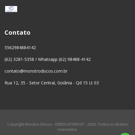
Contato
5562984884142
(62) 3281-5358 / Whatsapp (62) 98488-4142
contato@monstrodiscos.com.br
Rua 12, 35 - Setor Central, Goiânia - Qd 15 Lt 03
Copyright Monstro Discos - 03855547000167 - 2026. Todos os direitos
reservados.