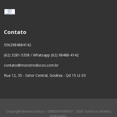
Contato
5562984884142
(62) 3281-5358 / Whatsapp (62) 98488-4142
contato@monstrodiscos.com.br
Rua 12, 35 - Setor Central, Goiânia - Qd 15 Lt 03
Copyright Monstro Discos - 03855547000167 - 2026. Todos os direitos
reservados.