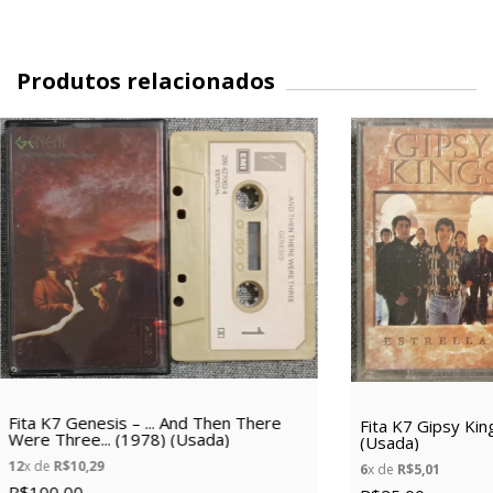
Produtos relacionados
Fita K7 Genesis – ... And Then There
Fita K7 Gipsy Kin
Were Three... (1978) (Usada)
(Usada)
12
x de
R$10,29
6
x de
R$5,01
R$100,00