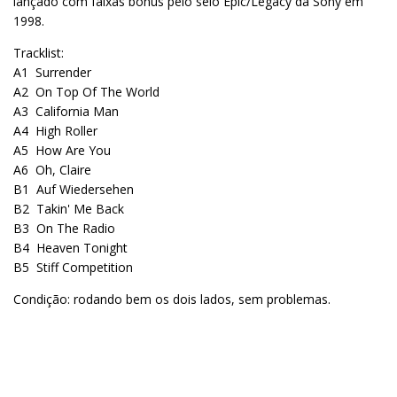
lançado com faixas bônus pelo selo Epic/Legacy da Sony em
1998.
Tracklist:
A1
Surrender
A2
On Top Of The World
A3
California Man
A4
High Roller
A5
How Are You
A6
Oh, Claire
B1
Auf Wiedersehen
B2
Takin' Me Back
B3
On The Radio
B4
Heaven Tonight
B5
Stiff Competition
Condição: rodando bem os dois lados, sem problemas.