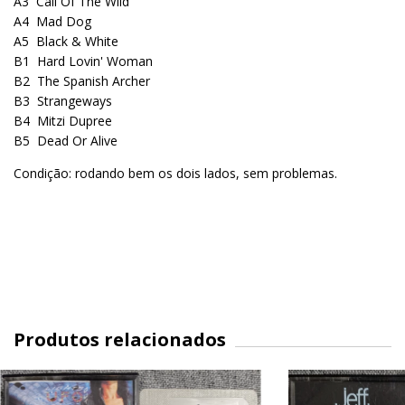
A3
Call Of The Wild
A4
Mad Dog
A5
Black & White
B1
Hard Lovin' Woman
B2
The Spanish Archer
B3
Strangeways
B4
Mitzi Dupree
B5
Dead Or Alive
Condição: rodando bem os dois lados, sem problemas.
Produtos relacionados