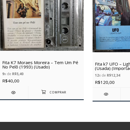
Fita K7 Moraes Moreira – Tem Um Pé
Fita k7 UFO – Lig
No Pelô (1993) (Usado)
(Usada) (Importa
9
x de
R$5,40
12
x de
R$12,34
R$40,00
R$120,00