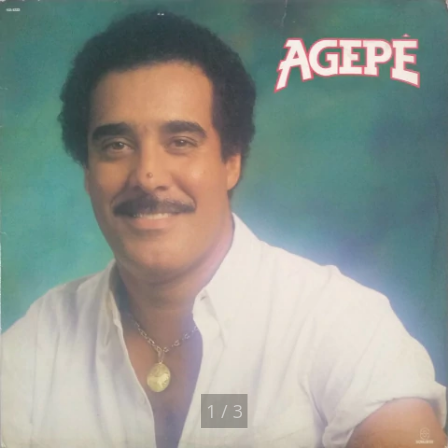
1
/
3