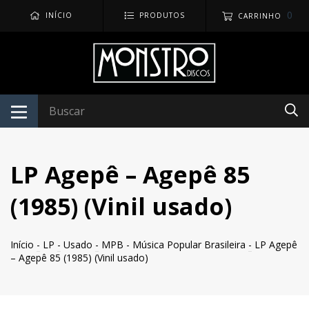
0
INÍCIO
PRODUTOS
CARRINHO
LP Agepê – Agepê 85
(1985) (Vinil usado)
Início
-
LP
-
Usado
-
MPB - Música Popular Brasileira
-
LP Agepê
– Agepê 85 (1985) (Vinil usado)