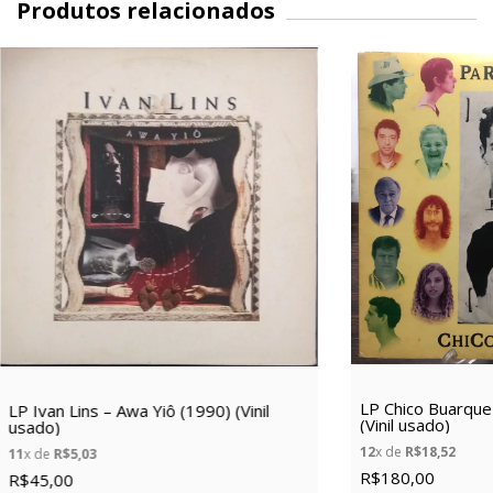
Produtos relacionados
LP Chico Buarque
LP Ivan Lins – Awa Yiô (1990) (Vinil
(Vinil usado)
usado)
12
x de
R$18,52
11
x de
R$5,03
R$180,00
R$45,00