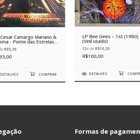
LP Bee Gees – 1st (1980)
 Cesar Camargo Mariano &
(Vinil usado)
isma - Ponte das Estrelas
86) (Vinil usado)
12
x de
R$10,29
de
R$5,30
R$100,00
35,00
DETALHES
DETALHES
egação
Formas de pagamen