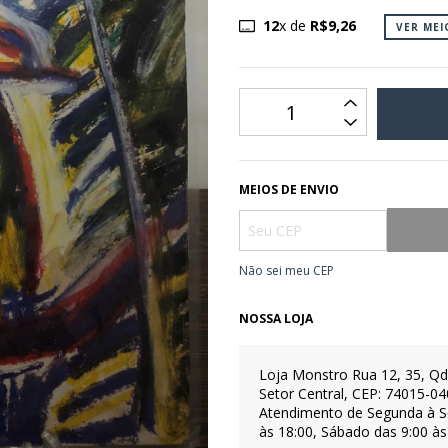
12
x de
R$9,26
VER ME
MEIOS DE ENVIO
Não sei meu CEP
NOSSA LOJA
Loja Monstro
Rua 12, 35, Qd
Setor Central, CEP: 74015-04
Atendimento de Segunda à S
às 18:00, Sábado das 9:00 às