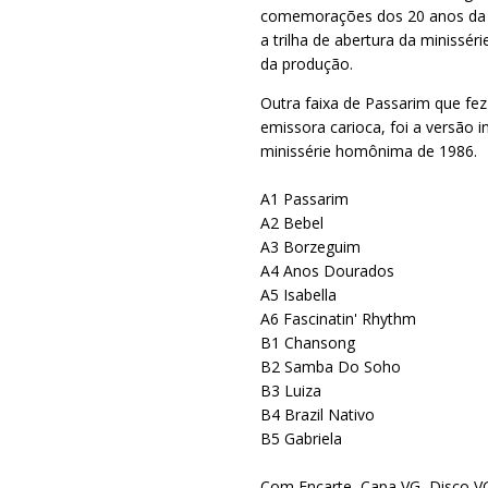
comemorações dos 20 anos da T
a trilha de abertura da minissé
da produção.
Outra faixa de Passarim que fe
emissora carioca, foi a versão 
minissérie homônima de 1986.
A1 Passarim
A2 Bebel
A3 Borzeguim
A4 Anos Dourados
A5 Isabella
A6 Fascinatin' Rhythm
B1 Chansong
B2 Samba Do Soho
B3 Luiza
B4 Brazil Nativo
B5 Gabriela
Com Encarte, Capa VG, Disco V