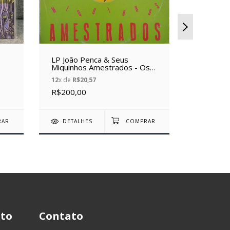
LP João Penca & Seus
LP Biquin
Miquinhos Amestrados - Os
Incerteza 
Maiores Sucessos de (1983)
usado)
12
x de
R$20,57
(Vinil usado)
12
x de
R$7
R$200,00
R$70,00
DETALHES
DETAL
to
Contato