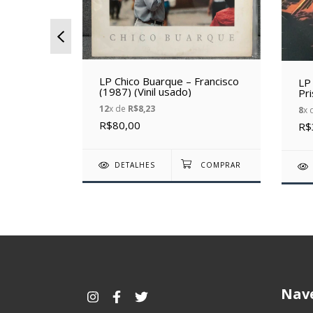
LP Chico Buarque – Francisco
/T (1988)
LP
(1987) (Vinil usado)
Pr
(19
12
x de
R$8,23
8
x 
R$80,00
R$
DETALHES
Nav