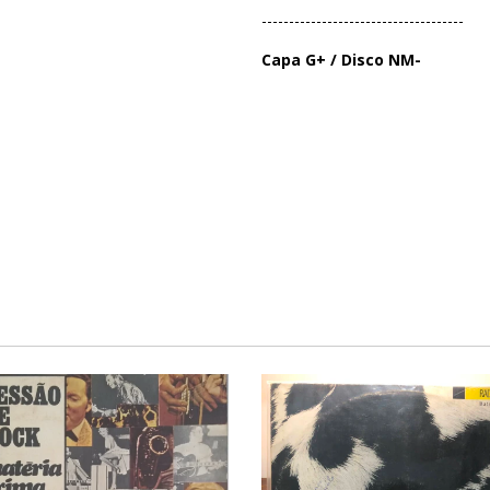
-------------------------------------
Capa G+ / Disco NM-