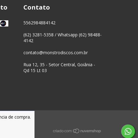
to
Contato
5562984884142
(62) 3281-5358 / Whatsapp (62) 98488-
4142
contato@monstrodiscos.com.br
Rua 12, 35 - Setor Central, Goiânia -
Qd 15 Lt 03
ência de compra.