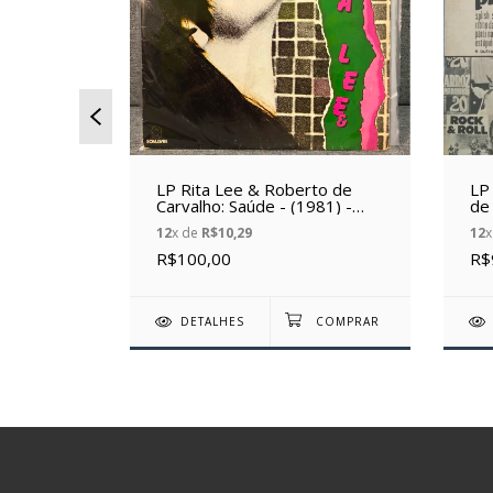
LP Rita Lee & Roberto de
LP
/T (1989)
Carvalho: Saúde - (1981) -
de 
(Vinil Usado)
12
x de
R$10,29
12
x
R$100,00
R$
DETALHES