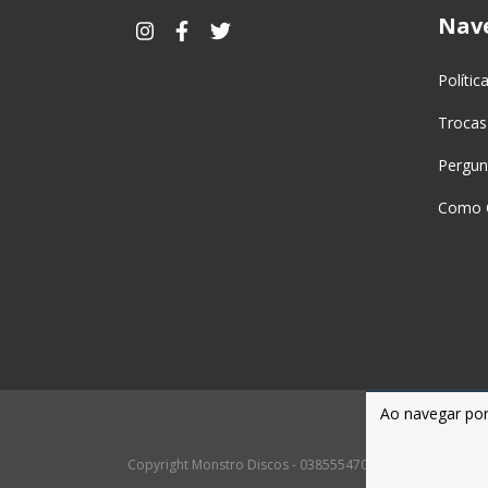
Nav
Polític
Trocas
Pergun
Como 
Ao navegar por
Copyright Monstro Discos - 03855547000167 - 2026. Todos