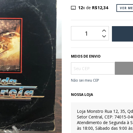
12
x de
R$12,34
VER M
MEIOS DE ENVIO
Não sei meu CEP
NOSSA LOJA
Loja Monstro
Rua 12, 35, Qd
Setor Central, CEP: 74015-04
Atendimento de Segunda à S
às 18:00, Sábado das 9:00 às