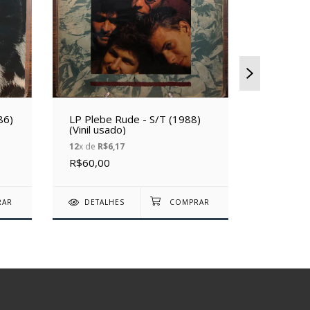
86)
LP Plebe Rude - S/T (1988)
LP Skank:
(Vinil usado)
(Vinil Us
12
x de
R$6,17
12
x de
R$2
R$60,00
R$250,0
DETALHES
DETAL