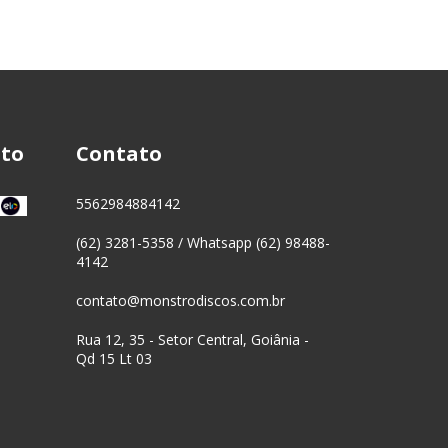
to
Contato
5562984884142
(62) 3281-5358 / Whatsapp (62) 98488-
4142
contato@monstrodiscos.com.br
Rua 12, 35 - Setor Central, Goiânia -
Qd 15 Lt 03