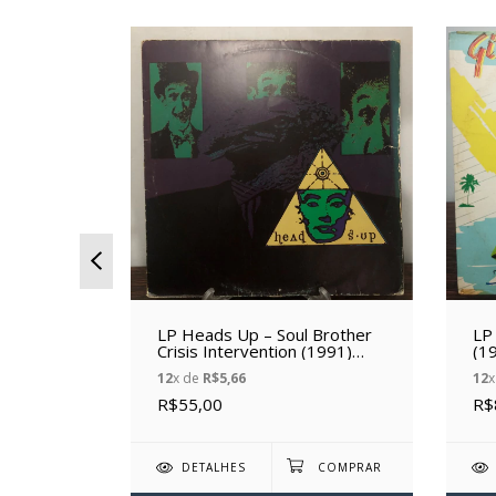
ality
LP Heads Up – Soul Brother
LP
Crisis Intervention (1991)
(19
(Vinil usado)
12
x de
R$5,66
12
x
R$55,00
R$
DETALHES