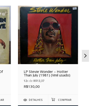
Of
LP Stevie Wonder – Hotter
LP The 
Than July (1981) (Vinil usado)
Communar
usado)
12
x de
R$13,37
12
x de
R$5
R$130,00
R$50,00
DETALHES
DETAL