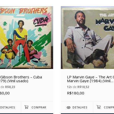
 Gibson Brothers – Cuba
LP Marvin Gaye – The Art 
79) (Vinil usado)
Marvin Gaye (1984) (Vinil
usado)
 de
R$8,23
12
x de
R$18,52
80,00
R$180,00
DETALHES
DETALHES