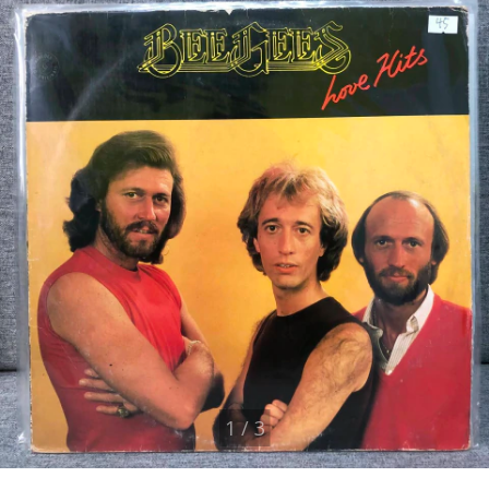
1
/
3