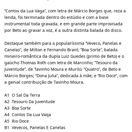
‘’Contos da Lua Vaga’’, com letra de Márcio Borges que, reza a
lenda, foi terminada dentro do estúdio e com a base
instrumental toda gravada, e em grande parte improvisada
por Beto ao gravar a voz, é a outra distinta balada do disco.
Destaque também para a popularíssima ‘’Veveco, Panelas e
Canelas’’, de Milton e Fernando Brant; ‘’Boa Sorte’’, balada
mineiro-romântica da dupla Luiz Guedes (primo de Beto) e o
gaúcho Thomas Roth com letra de Marcinho; ‘’Tesouro da
Juventude’’, de Tavinho Moura e Murilo; ‘’Quatro’’, de Beto e
Márcio Borges; ‘’Dona Julia’’, dedicada à mãe; e ‘’Rio Doce’’, com
a genial contribuição de Tavinho Moura.
A1
O Sal Da Terra
A2
Tesouro Da Juventude
A3
Boa Sorte
A4
Contos Da Lua Vaqa
A5
Rio Doce
B1
Vevecos, Panelas E Canelas