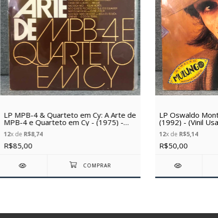
LP MPB-4 & Quarteto em Cy: A Arte de
LP Oswaldo Mont
MPB-4 e Quarteto em Cy - (1975) -
(1992) - (Vinil Us
(Vinil Usado)
12
x de
R$8,74
12
x de
R$5,14
R$85,00
R$50,00