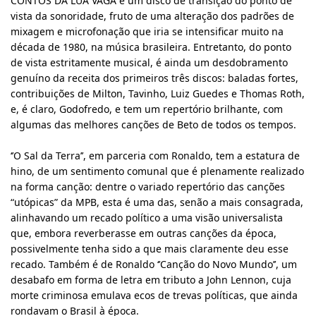
CONTOS DA LUA VAGA é um disco de transição do ponto de
vista da sonoridade, fruto de uma alteração dos padrões de
mixagem e microfonação que iria se intensificar muito na
década de 1980, na música brasileira. Entretanto, do ponto
de vista estritamente musical, é ainda um desdobramento
genuíno da receita dos primeiros três discos: baladas fortes,
contribuições de Milton, Tavinho, Luiz Guedes e Thomas Roth,
e, é claro, Godofredo, e tem um repertório brilhante, com
algumas das melhores canções de Beto de todos os tempos.
‘’O Sal da Terra’’, em parceria com Ronaldo, tem a estatura de
hino, de um sentimento comunal que é plenamente realizado
na forma canção: dentre o variado repertório das canções
“utópicas” da MPB, esta é uma das, senão a mais consagrada,
alinhavando um recado político a uma visão universalista
que, embora reverberasse em outras canções da época,
possivelmente tenha sido a que mais claramente deu esse
recado. Também é de Ronaldo ‘’Canção do Novo Mundo’’, um
desabafo em forma de letra em tributo a John Lennon, cuja
morte criminosa emulava ecos de trevas políticas, que ainda
rondavam o Brasil à época.