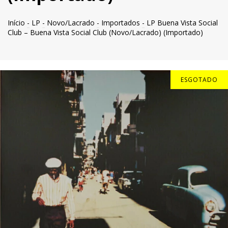
Início
-
LP
-
Novo/Lacrado
-
Importados
-
LP Buena Vista Social
Club – Buena Vista Social Club (Novo/Lacrado) (Importado)
ESGOTADO