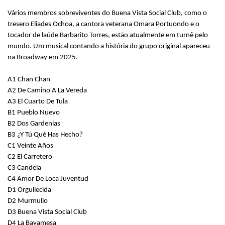
Vários membros sobreviventes do Buena Vista Social Club, como o
tresero Eliades Ochoa, a cantora veterana Omara Portuondo e o
tocador de laúde Barbarito Torres, estão atualmente em turnê pelo
mundo. Um musical contando a história do grupo original apareceu
na Broadway em 2025.
A1 Chan Chan
A2 De Camino A La Vereda
A3 El Cuarto De Tula
B1 Pueblo Nuevo
B2 Dos Gardenias
B3 ¿Y Tú Qué Has Hecho?
C1 Veinte Años
C2 El Carretero
C3 Candela
C4 Amor De Loca Juventud
D1 Orgullecida
D2 Murmullo
D3 Buena Vista Social Club
D4 La Bayamesa