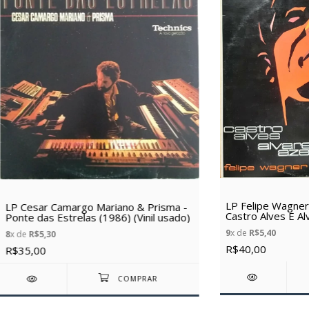
LP Felipe Wagner
LP Cesar Camargo Mariano & Prisma -
Castro Alves E A
Ponte das Estrelas (1986) (Vinil usado)
(1989) (Vinil usad
9
x de
R$5,40
8
x de
R$5,30
R$40,00
R$35,00