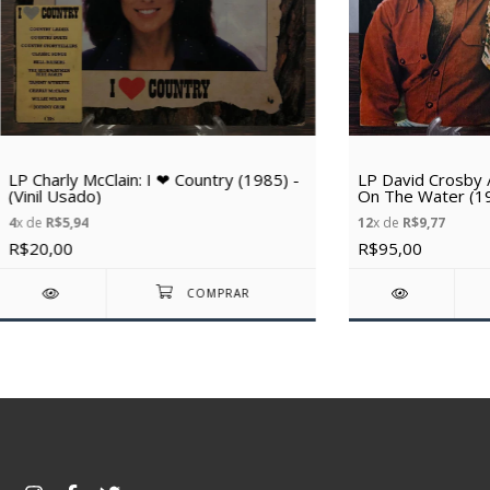
LP Charly McClain: I ❤ Country (1985) -
LP David Crosby 
(Vinil Usado)
On The Water (197
4
x de
R$5,94
12
x de
R$9,77
R$20,00
R$95,00