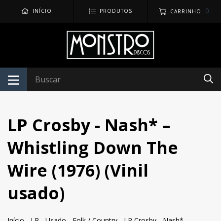
0
INÍCIO
PRODUTOS
CARRINHO
LP Crosby - Nash* –
Whistling Down The
Wire (1976) (Vinil
usado)
Início
-
LP
-
Usado
-
Folk / Country
-
LP Crosby - Nash* –