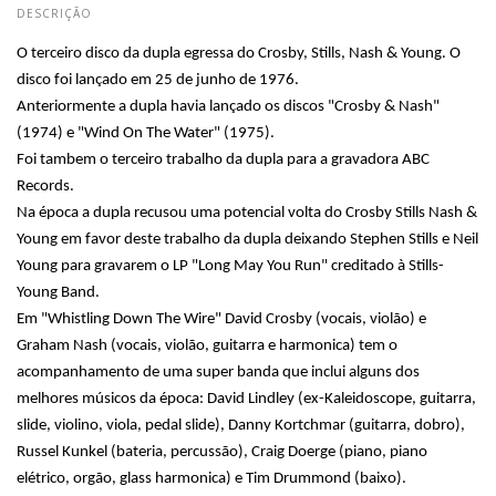
DESCRIÇÃO
O terceiro disco da dupla egressa do Crosby, Stills, Nash & Young. O
disco foi lançado em 25 de junho de 1976.
Anteriormente a dupla havia lançado os discos "Crosby & Nash"
(1974) e "Wind On The Water" (1975).
Foi tambem o terceiro trabalho da dupla para a gravadora ABC
Records.
Na época a dupla recusou uma potencial volta do Crosby Stills Nash &
Young em favor deste trabalho da dupla deixando Stephen Stills e Neil
Young para gravarem o LP "Long May You Run" creditado à Stills-
Young Band.
Em "Whistling Down The Wire" David Crosby (vocais, violão) e
Graham Nash (vocais, violão, guitarra e harmonica) tem o
acompanhamento de uma super banda que inclui alguns dos
melhores músicos da época: David Lindley (ex-Kaleidoscope, guitarra,
slide, violino, viola, pedal slide), Danny Kortchmar (guitarra, dobro),
Russel Kunkel (bateria, percussão), Craig Doerge (piano, piano
elétrico, orgão, glass harmonica) e Tim Drummond (baixo).