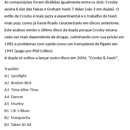
As composições foram divididas igualmente entre os dois: Crosby
assina 6 das dez faixas e Graham Nash 7 delas (são 3 em dupla). O
estilo de Crosby é mais jazzy e experimental e o trabalho de Nash
mais pop, como já havia ficado caracterizado em discos anteriores.
Este acabou sendo o último disco da dupla porque Crosby estava
cada vez mais dependente de drogas, culminando com sua prisão em
1982 e problemas com saúde como um transplante de fígado em
1995 (pago por Phil Collins).
A dupla só voltou a lançar outro disco em 2004, "Crosby & Nash".
Tracklist:
A1
Spotlight
A2
Broken Bird
A3
Time After Time
A4
Dancer
A5
Mutiny
B1
J.B.'s Blues
B2
Marguerita
B3
Taken At All