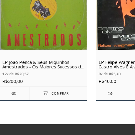
LP Felipe Wagner
LP João Penca & Seus Miquinhos
Castro Alves E A
Amestrados - Os Maiores Sucessos de
(1989) (Vinil usad
(1983) (Vinil usado)
9
x de
R$5,40
12
x de
R$20,57
R$40,00
R$200,00