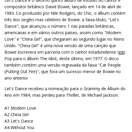
Let's Dance é o décimo quinto álbum de estúdio do cantor e
compositor britânico David Bowie, lançado em 14 de abril de
1983. Co-produzido por Nile Rodgers, do Chic, o álbum contém
três dos singles mas célebres de Bowie: a faixa-título, "Let's
Dance", que alcançou o número 1 nas paradas britânicas,
americanas e em vários outros países, assim como "Modern
Love" e "China Girl", que chegaram ao segundo lugar no Reino
Unido. "China Girl" é uma nova versão de uma canção que
Bowie escrevera em parceria com o cantor estadunidense Iggy
Pop para o álbum The Idiot, deste último, em 1977. O disco
também contém uma versão regravada da faixa "Cat People
(Putting Out Fire)", que fora um sucesso menor de Bowie no
ano anterior.
Let's Dance recebeu a nomeação para o Grammy de Álbum do
Ano em 1984, mas perdeu para Thriller, de Michael Jackson.
A1 Modern Love
A2 China Girl
A3 Let's Dance
A4 Without You