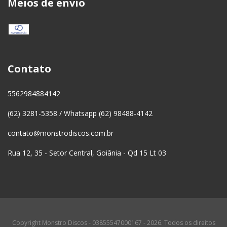
Meios de envio
Contato
5562984884142
(62) 3281-5358 / Whatsapp (62) 98488-4142
contato@monstrodiscos.com.br
Rua 12, 35 - Setor Central, Goiânia - Qd 15 Lt 03
Copyright Monstro Discos - 03855547000167 - 2026. Todos os direitos