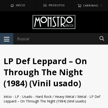
0
INÍCIO
PRODUTOS
CARRINHO
LP Def Leppard – On
Through The Night
(1984) (Vinil usado)
Início
-
LP
-
Usado
-
Hard Rock / Heavy Metal / Metal
-
LP Def
Leppard – On Through The Night (1984) (Vinil usado)