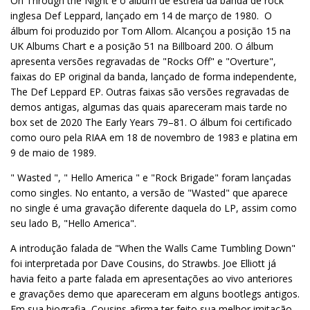
On Through the Night é o álbum de estreia da banda de rock
inglesa Def Leppard, lançado em 14 de março de 1980.
O
álbum foi produzido por Tom Allom. Alcançou a posição 15 na
UK Albums Chart e a posição 51 na Billboard 200. O álbum
apresenta versões regravadas de "Rocks Off" e "Overture",
faixas do EP original da banda, lançado de forma independente,
The Def Leppard EP. Outras faixas são versões regravadas de
demos antigas, algumas das quais apareceram mais tarde no
box set de 2020 The Early Years 79–81. O álbum foi certificado
como ouro pela RIAA em 18 de novembro de 1983 e platina em
9 de maio de 1989.
" Wasted ", " Hello America " ​​e "Rock Brigade" foram lançadas
como singles. No entanto, a versão de "Wasted" que aparece
no single é uma gravação diferente daquela do LP, assim como
seu lado B, "Hello America".
A introdução falada de "When the Walls Came Tumbling Down"
foi interpretada por Dave Cousins, do Strawbs. Joe Elliott já
havia feito a parte falada em apresentações ao vivo anteriores
e gravações demo que apareceram em alguns bootlegs antigos.
Em sua biografia, Cousins ​​afirma ter feito sua melhor imitação