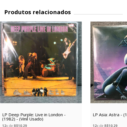
Produtos relacionados
LP Deep Purple: Live in London -
LP Asia: Astra - (
(1982) - (Vinil Usado)
12
x de
R$10,29
12
x de
R$10,29