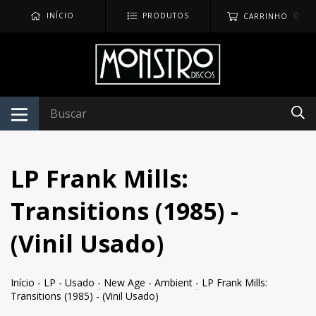
0
INÍCIO
PRODUTOS
CARRINHO
LP Frank Mills:
Transitions (1985) -
(Vinil Usado)
Início
-
LP
-
Usado
-
New Age - Ambient
-
LP Frank Mills:
Transitions (1985) - (Vinil Usado)