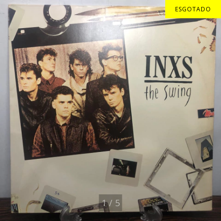
ESGOTADO
1
/
5