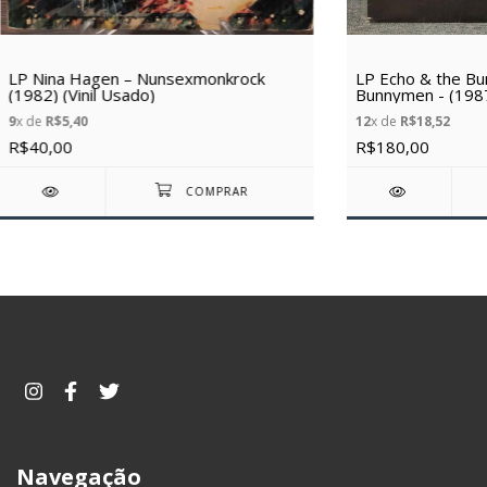
LP Nina Hagen – Nunsexmonkrock
LP Echo & the Bu
(1982) (Vinil Usado)
Bunnymen - (1987)
9
x de
R$5,40
12
x de
R$18,52
R$40,00
R$180,00
Navegação