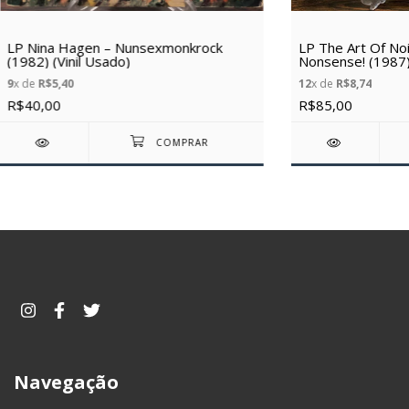
LP Nina Hagen – Nunsexmonkrock
LP The Art Of No
(1982) (Vinil Usado)
Nonsense! (1987) 
9
x de
R$5,40
12
x de
R$8,74
R$40,00
R$85,00
Navegação