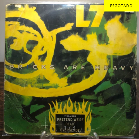
ESGOTADO
1
/
3