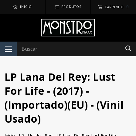
0
INÍCIO
PRODUTOS
CARRINHO
LP Lana Del Rey: Lust
For Life - (2017) -
(Importado)(EU) - (Vinil
Usado)
Início
-
LP
-
Usado
-
Pop
-
LP Lana Del Rey: Lust For Life -