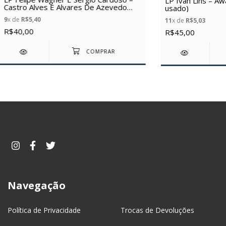
LP Ivan Lins – Awa
Castro Alves E Alvares De Azevedo
usado)
(1989) (Vinil usado)
9
x de
R$5,40
11
x de
R$5,03
R$40,00
R$45,00
Navegação
Política de Privacidade
Trocas de Devoluções