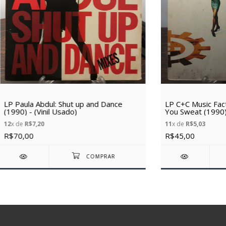
LP Paula Abdul: Shut up and Dance
LP C+C Music Fac
(1990) - (Vinil Usado)
You Sweat (1990) 
12
x de
R$7,20
11
x de
R$5,03
R$70,00
R$45,00