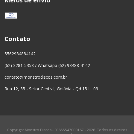
Meios de envio
Contato
5562984884142
(62) 3281-5358 / Whatsapp (62) 98488-4142
contato@monstrodiscos.com.br
Rua 12, 35 - Setor Central, Goiânia - Qd 15 Lt 03
Copyright Monstro Discos - 03855547000167 - 2026. Todos os direitos