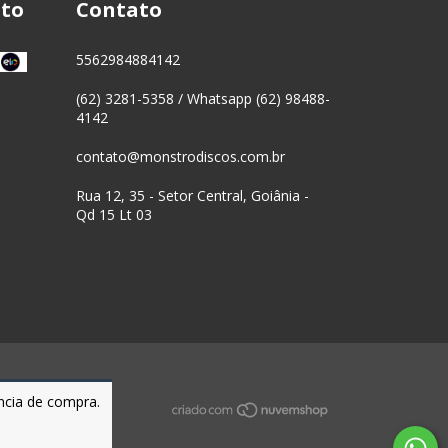
to
Contato
5562984884142
(62) 3281-5358 / Whatsapp (62) 98488-
4142
contato@monstrodiscos.com.br
Rua 12, 35 - Setor Central, Goiânia -
Qd 15 Lt 03
ência de compra.