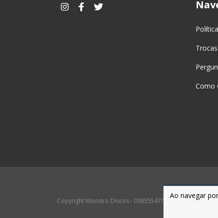
Nav
Polític
Trocas
Pergun
Como 
Ao navegar por
Copyright Monstro Discos - 03855547000167 - 2026. Todos