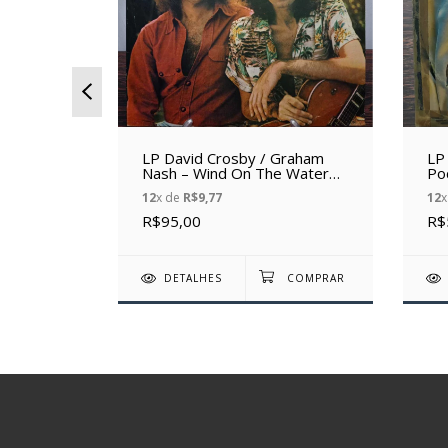
 to Life
LP David Crosby / Graham
LP
)
Nash – Wind On The Water
Poc
(1976) (Vinil usado)
12
x de
R$9,77
12
x
R$95,00
R$
DETALHES