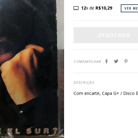
12
x de
R$10,29
VER M
COMPARTILHAR
DESCRIÇÃO
Com encarte, Capa G+ / Disco 