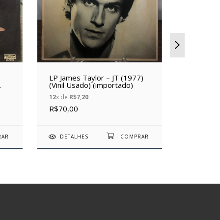
LP James Taylor – JT (1977)
LP Glen 
(Vinil Usado) (importado)
of Countr
(Vinil Us
12
x de
R$7,20
7
x de
R$5,
R$70,00
R$30,00
DETALHES
DETAL