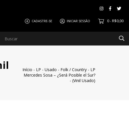
0
R$0,00
CADASTRE-SE
INICIAR SESSÃO
-
il
Início
-
LP
-
Usado
-
Folk / Country
-
LP
Mercedes Sosa – ¿Será Posible el Sur?
- (Vinil Usado)