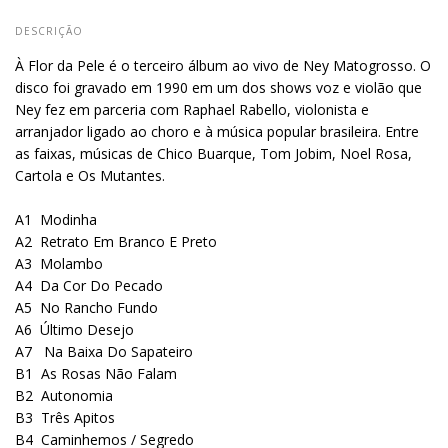
DESCRIÇÃO
À Flor da Pele é o terceiro álbum ao vivo de Ney Matogrosso. O
disco foi gravado em 1990 em um dos shows voz e violão que
Ney fez em parceria com Raphael Rabello, violonista e
arranjador ligado ao choro e à música popular brasileira. Entre
as faixas, músicas de Chico Buarque, Tom Jobim, Noel Rosa,
Cartola e Os Mutantes.
A1
Modinha
A2
Retrato Em Branco E Preto
A3
Molambo
A4
Da Cor Do Pecado
A5
No Rancho Fundo
A6
Último Desejo
A7
Na Baixa Do Sapateiro
B1
As Rosas Não Falam
B2
Autonomia
B3
Três Apitos
B4
Caminhemos / Segredo