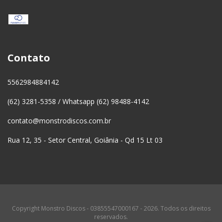
Contato
5562984884142
(62) 3281-5358 / Whatsapp (62) 98488-4142
contato@monstrodiscos.com.br
Rua 12, 35 - Setor Central, Goiânia - Qd 15 Lt 03
Copyright Monstro Discos - 03855547000167 - 2026. Todos os direitos
reservados.