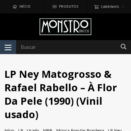
0
INÍCIO
PRODUTOS
CARRINHO
LP Ney Matogrosso &
Rafael Rabello – À Flor
Da Pele (1990) (Vinil
usado)
Início
-
LP
-
Usado
-
MPB - Música Popular Brasileira
-
LP Ney