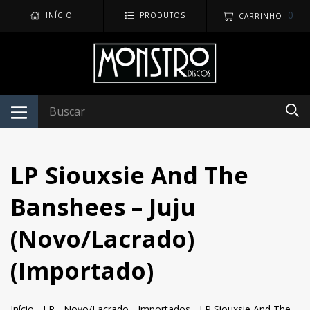
0
INÍCIO
PRODUTOS
CARRINHO
LP Siouxsie And The
Banshees – Juju
(Novo/Lacrado)
(Importado)
Início
-
LP
-
Novo/Lacrado
-
Importados
-
LP Siouxsie And The