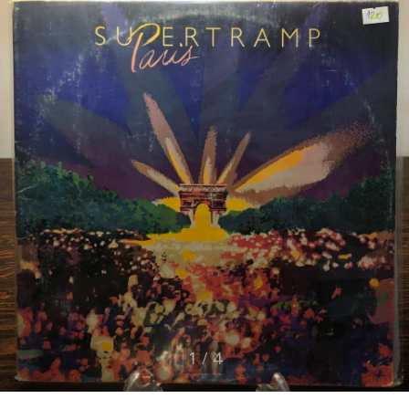
1
/
4