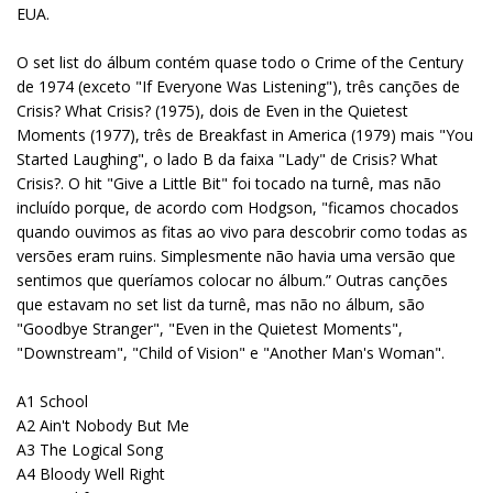
EUA.
O set list do álbum contém quase todo o Crime of the Century
de 1974 (exceto "If Everyone Was Listening"), três canções de
Crisis? What Crisis? (1975), dois de Even in the Quietest
Moments (1977), três de Breakfast in America (1979) mais "You
Started Laughing", o lado B da faixa "Lady" de Crisis? What
Crisis?. O hit "Give a Little Bit" foi tocado na turnê, mas não
incluído porque, de acordo com Hodgson, "ficamos chocados
quando ouvimos as fitas ao vivo para descobrir como todas as
versões eram ruins. Simplesmente não havia uma versão que
sentimos que queríamos colocar no álbum.” Outras canções
que estavam no set list da turnê, mas não no álbum, são
"Goodbye Stranger", "Even in the Quietest Moments",
"Downstream", "Child of Vision" e "Another Man's Woman".
A1 School
A2 Ain't Nobody But Me
A3 The Logical Song
A4 Bloody Well Right