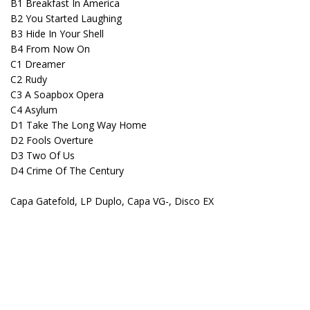
B1 Breakfast In America
B2 You Started Laughing
B3 Hide In Your Shell
B4 From Now On
C1 Dreamer
C2 Rudy
C3 A Soapbox Opera
C4 Asylum
D1 Take The Long Way Home
D2 Fools Overture
D3 Two Of Us
D4 Crime Of The Century
Capa Gatefold, LP Duplo, Capa VG-, Disco EX