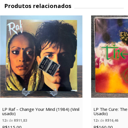
Produtos relacionados
LP Raf – Change Your Mind (1984) (Vinil
LP The Cure: The T
usado)
Usado)
12
x de
R$11,83
12
x de
R$16,46
R$115,00
R$160,00