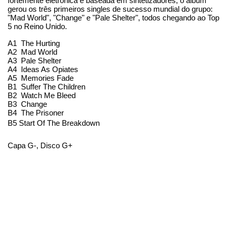
fortemente eletrônica e baseada em sintetizadores, o álbum 
gerou os três primeiros singles de sucesso mundial do grupo: 
"Mad World", "Change" e "Pale Shelter", todos chegando ao Top 
5 no Reino Unido.
A1
The Hurting
A2
Mad World
A3
Pale Shelter
A4
Ideas As Opiates
A5
Memories Fade
B1
Suffer The Children
B2
Watch Me Bleed
B3
Change
B4
The Prisoner
B5
Start Of The Breakdown
Capa G-, Disco G+