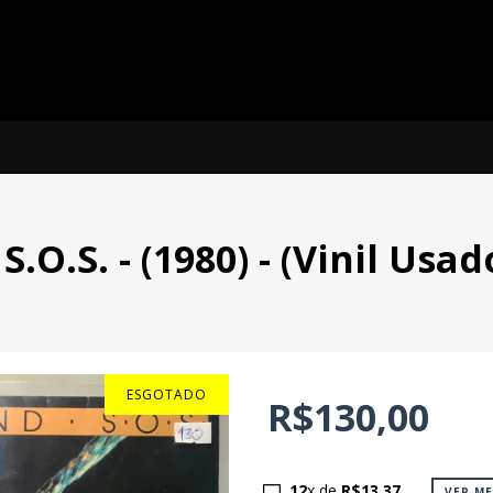
.O.S. - (1980) - (Vinil Usad
ESGOTADO
R$130,00
12
x de
R$13,37
VER M