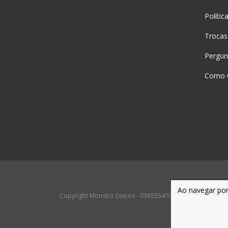
Polític
Trocas
Pergun
Como 
Ao navegar por
Copyright Monstro Discos - 03855547000167 - 2026. Todos