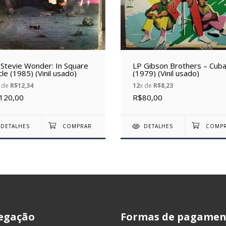
 Stevie Wonder: In Square
LP Gibson Brothers – Cub
cle (1985) (Vinil usado)
(1979) (Vinil usado)
 de
R$12,34
12
x de
R$8,23
120,00
R$80,00
DETALHES
DETALHES
egação
Formas de pagamen