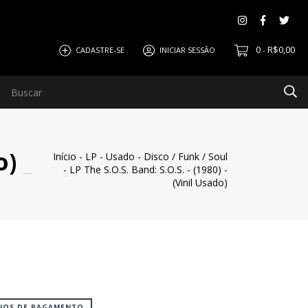
0
R$0,00
CADASTRE-SE
INICIAR SESSÃO
-
o)
Início
-
LP
-
Usado
-
Disco / Funk / Soul
-
LP The S.O.S. Band: S.O.S. - (1980) -
(Vinil Usado)
EIOS DE PAGAMENTO