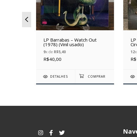
 –
LP Barrabas – Watch Out
LP
Vinil
(1978) (Vinil usado)
Cir
9
x de
R$5,40
12
x
R$40,00
R$
DETALHES
Nav