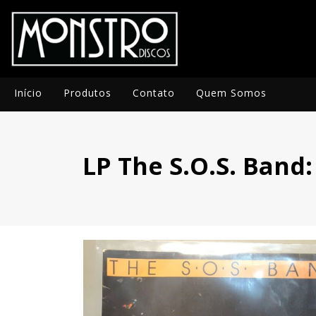
Início
Produtos
Contato
Quem Somos
LP The S.O.S. Band: S