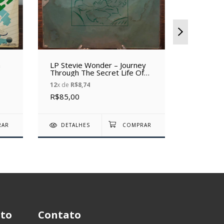
a
LP Stevie Wonder – Journey
LP Stevi
Through The Secret Life Of
Cherie Am
Plants (1979) (Vinil usado)
usado)
12
x de
R$8,74
12
x de
R$1
R$85,00
R$140,0
DETALHES
DETAL
to
Contato