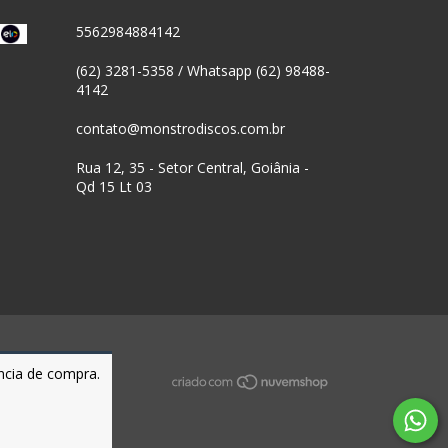
5562984884142
(62) 3281-5358 / Whatsapp (62) 98488-
4142
contato@monstrodiscos.com.br
Rua 12, 35 - Setor Central, Goiânia -
Qd 15 Lt 03
ência de compra.