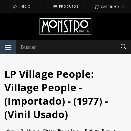
0
INÍCIO
PRODUTOS
CARRINHO
LP Village People:
Village People -
(Importado) - (1977) -
(Vinil Usado)
Início
-
LP
-
Usado
-
Disco / Funk / Soul
-
LP Village People: