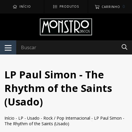
0
INÍCIO
PRODUTOS
CARRINHO
LP Paul Simon - The
Rhythm of the Saints
(Usado)
Início
-
LP
-
Usado
-
Rock / Pop Internacional
-
LP Paul Simon -
The Rhythm of the Saints (Usado)