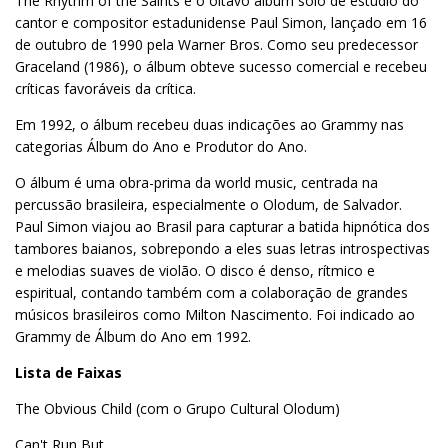
The Rhythm of the Saints é o oitavo álbum solo de estúdio do
cantor e compositor estadunidense Paul Simon, lançado em 16
de outubro de 1990 pela Warner Bros. Como seu predecessor
Graceland (1986), o álbum obteve sucesso comercial e recebeu
críticas favoráveis da crítica.
Em 1992, o álbum recebeu duas indicações ao Grammy nas
categorias Álbum do Ano e Produtor do Ano.
O álbum é uma obra-prima da world music, centrada na
percussão brasileira, especialmente o Olodum, de Salvador.
Paul Simon viajou ao Brasil para capturar a batida hipnótica dos
tambores baianos, sobrepondo a eles suas letras introspectivas
e melodias suaves de violão. O disco é denso, rítmico e
espiritual, contando também com a colaboração de grandes
músicos brasileiros como Milton Nascimento. Foi indicado ao
Grammy de Álbum do Ano em 1992.
Lista de Faixas
The Obvious Child (com o Grupo Cultural Olodum)
Can't Run But