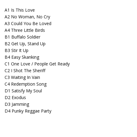
A1 Is This Love
A2 No Woman, No Cry
A3 Could You Be Loved
A4 Three Little Birds
B1 Buffalo Soldier
B2 Get Up, Stand Up
B3 Stir It Up
B4 Easy Skanking
C1 One Love / People Get Ready
C2 I Shot The Sheriff
C3 Waiting In Vain
C4 Redemption Song
D1 Satisfy My Soul
D2 Exodus
D3 Jamming
D4 Punky Reggae Party