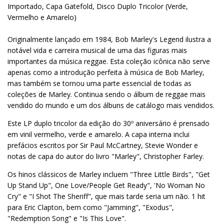
Importado, Capa Gatefold, Disco Duplo Tricolor (Verde,
Vermelho e Amarelo)
Originalmente lançado em 1984, Bob Marley's Legend ilustra a
notável vida e carreira musical de uma das figuras mais
importantes da música reggae. Esta coleção icônica não serve
apenas como a introdução perfeita à música de Bob Marley,
mas também se tornou uma parte essencial de todas as
coleções de Marley. Continua sendo o álbum de reggae mais
vendido do mundo e um dos álbuns de catálogo mais vendidos.
Este LP duplo tricolor da edição do 30º aniversário é prensado
em vinil vermelho, verde e amarelo. A capa interna inclui
prefácios escritos por Sir Paul McCartney, Stevie Wonder e
notas de capa do autor do livro "Marley", Christopher Farley.
Os hinos clássicos de Marley incluem "Three Little Birds", "Get
Up Stand Up", One Love/People Get Ready", 'No Woman No
Cry" e "I Shot The Sheriff", que mais tarde seria um não. 1 hit
para Eric Clapton, bem como "Jamming", "Exodus",
"Redemption Song" e "Is This Love".